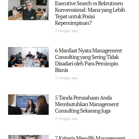
Executive Search vs Rekrutmen
Konvensional: Mana yang Lebih
Tepat untuk Posisi
Kepemimpinan?
2 minggu ago
6 Manfaat Nyata Management
Consulting yang Sering Tidak
Disadari oleh Para Pemimpin
Bisnis
2 minggu ago
5 Tanda Perusahaan Anda
Membutuhkan Management
Consulting Sekarang Juga
2 minggu ago
7 Kriteria Memilih Management