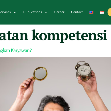
ervices
Publications
Career
Contact
atan kompetensi
ngkan Karyawan?