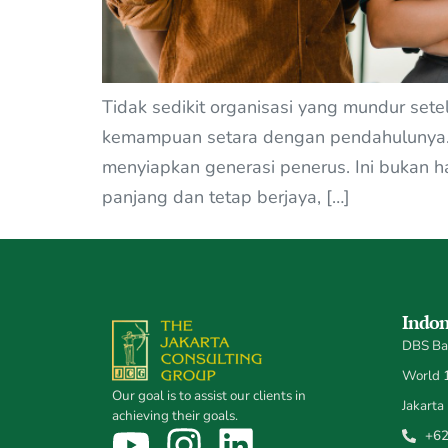
Tidak sedikit organisasi yang mundur set
kemampuan setara dengan pendahulunya. Se
menyiapkan generasi penerus. Ini bukan han
panjang dan tetap berjaya, […]
Indon
DBS Ban
World 1,
Our goal is to assist our clients in
Jakarta
achieving their goals.
+62