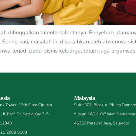
elah ditinggalkan talenta-talentanya. Penyebab utaman
ring kali, masalah ini disebabkan oleh absennya siste
ya terjadi pada bisnis keluarga, tetapi juga organisasi 
esia
Malaysia
k Tower, 12th Floor Ciputra
Suite 307, Block A, Phileo Damans
 Jl. Prof. Dr. Satrio Kav 3-5
9 Jalan 16/11, Off Jalan Damansar
 12940
46350 Petaling Jaya, Selangor
21 2988 8168