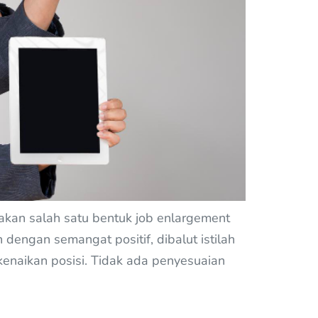
akan salah satu bentuk job enlargement
dengan semangat positif, dibalut istilah
kenaikan posisi. Tidak ada penyesuaian