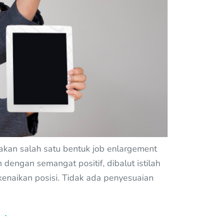
akan salah satu bentuk job enlargement
dengan semangat positif, dibalut istilah
kenaikan posisi. Tidak ada penyesuaian