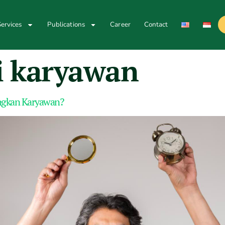
ervices
Publications
Career
Contact
i karyawan
ngkan Karyawan?