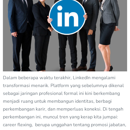
Dalam beberapa waktu terakhir, LinkedIn mengalami
transformasi menarik. Platform yang sebelumnya dikenal
sebagai jaringan profesional formal ini kini berkembang
menjadi ruang untuk membangun identitas, berbagi
perkembangan karir, dan memperluas koneksi. Di tengah
perkembangan ini, muncul tren yang kerap kita jumpai:
career flexing, berupa unggahan tentang promosi jabatan,