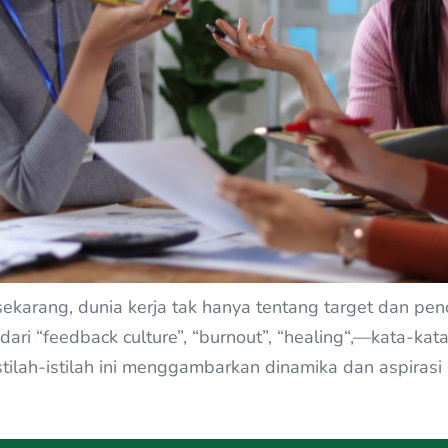
 sekarang, dunia kerja tak hanya tentang target dan pe
i dari “feedback culture”, “burnout”, “healing“,—kata-kat
, istilah-istilah ini menggambarkan dinamika dan aspiras