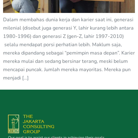
Dalam membahas dunia kerja dan karier saat ini, generasi
milenial (disebut juga generasi Y, lahir kurang lebih antara
1980-1996) dan generasi Z (gen-Z, lahir 1997-2010)
selalu mendapat porsi perhatian lebih. Maklum saja,
mereka dipandang sebagai “pemimpin masa depan”. Karier
mereka mulai dan sedang bersinar terang, meski belum
mencapai puncak. Jumlah mereka mayoritas. Mereka pun
menjadi […]
Our goal is to assist our clients in achieving their goals.