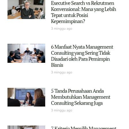
Executive Search vs Rekrutmen
Konvensional: Mana yang Lebih
Tepat untuk Posisi
Kepemimpinan?
3 minggu ago
6 Manfaat Nyata Management
Consulting yang Sering Tidak
Disadari oleh Para Pemimpin
Bisnis
3 minggu ago
5 Tanda Perusahaan Anda
Membutuhkan Management
Consulting Sekarang Juga
3 minggu ago
7 Kriteria Memilih Management