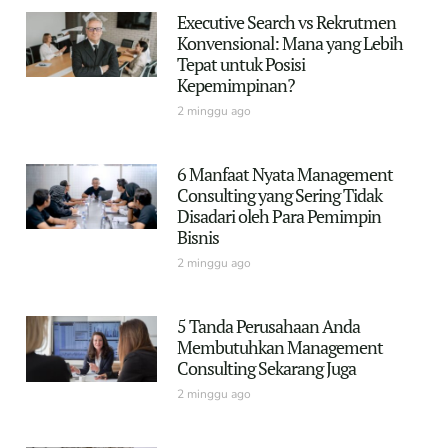
Executive Search vs Rekrutmen
Konvensional: Mana yang Lebih
Tepat untuk Posisi
Kepemimpinan?
2 minggu ago
6 Manfaat Nyata Management
Consulting yang Sering Tidak
Disadari oleh Para Pemimpin
Bisnis
2 minggu ago
5 Tanda Perusahaan Anda
Membutuhkan Management
Consulting Sekarang Juga
2 minggu ago