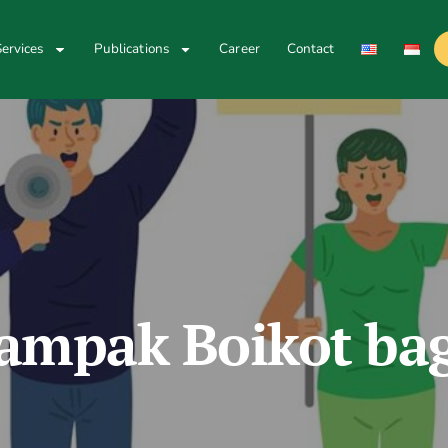
ervices
Publications
Career
Contact
mpak Boikot bag