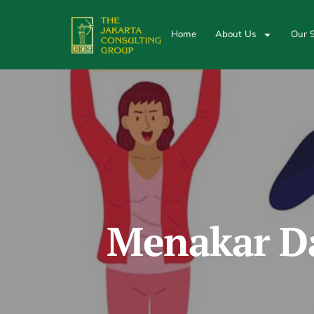
Home
About Us
Our S
Menakar Da