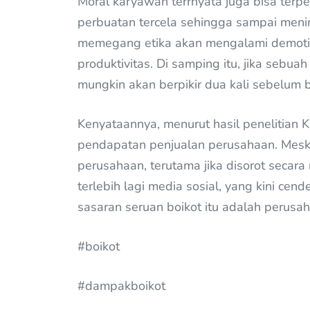
Moral karyawan terrnyata juga bisa terp
perbuatan tercela sehingga sampai meni
memegang etika akan mengalami demotiv
produktivitas. Di samping itu, jika sebua
mungkin akan berpikir dua kali sebelum b
Kenyataannya, menurut hasil penelitian K
pendapatan penjualan perusahaan. Meski
perusahaan, terutama jika disorot secara
terlebih lagi media sosial, yang kini cen
sasaran seruan boikot itu adalah perusah
#boikot
#dampakboikot