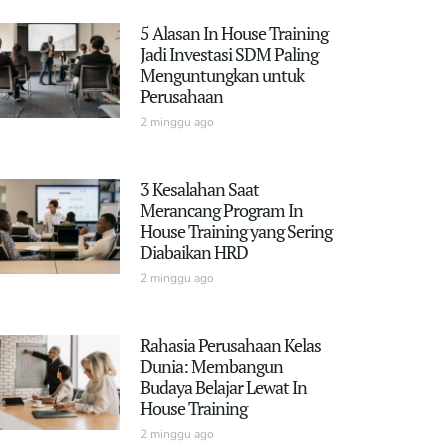
5 Alasan In House Training
Jadi Investasi SDM Paling
Menguntungkan untuk
Perusahaan
2 minggu ago
3 Kesalahan Saat
Merancang Program In
House Training yang Sering
Diabaikan HRD
2 minggu ago
Rahasia Perusahaan Kelas
Dunia: Membangun
Budaya Belajar Lewat In
House Training
2 minggu ago