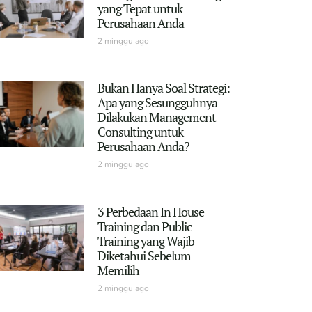
yang Tepat untuk
Perusahaan Anda
2 minggu ago
Bukan Hanya Soal Strategi:
Apa yang Sesungguhnya
Dilakukan Management
Consulting untuk
Perusahaan Anda?
2 minggu ago
3 Perbedaan In House
Training dan Public
Training yang Wajib
Diketahui Sebelum
Memilih
2 minggu ago