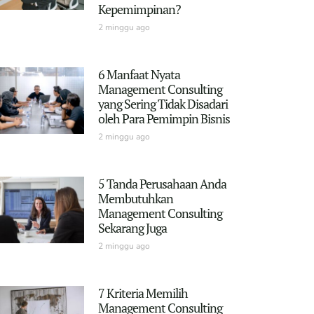
Kepemimpinan?
2 minggu ago
6 Manfaat Nyata
Management Consulting
yang Sering Tidak Disadari
oleh Para Pemimpin Bisnis
2 minggu ago
5 Tanda Perusahaan Anda
Membutuhkan
Management Consulting
Sekarang Juga
2 minggu ago
7 Kriteria Memilih
Management Consulting