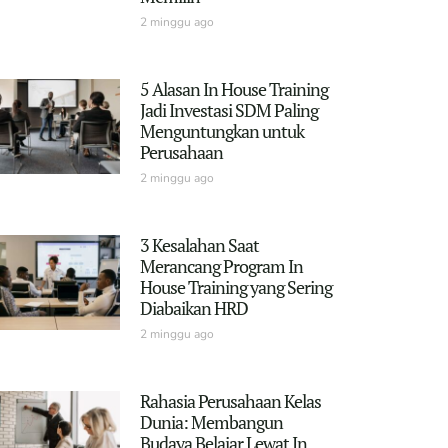
2 minggu ago
5 Alasan In House Training
Jadi Investasi SDM Paling
Menguntungkan untuk
Perusahaan
2 minggu ago
3 Kesalahan Saat
Merancang Program In
House Training yang Sering
Diabaikan HRD
2 minggu ago
Rahasia Perusahaan Kelas
Dunia: Membangun
Budaya Belajar Lewat In