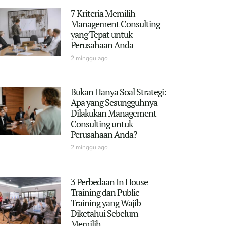
7 Kriteria Memilih
Management Consulting
yang Tepat untuk
Perusahaan Anda
2 minggu ago
Bukan Hanya Soal Strategi:
Apa yang Sesungguhnya
Dilakukan Management
Consulting untuk
Perusahaan Anda?
2 minggu ago
3 Perbedaan In House
Training dan Public
Training yang Wajib
Diketahui Sebelum
Memilih