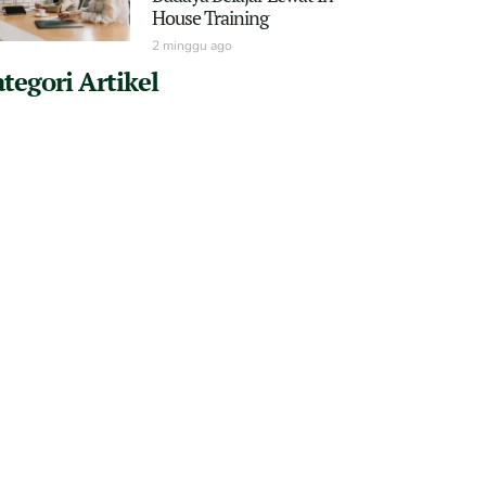
House Training
2 minggu ago
tegori Artikel