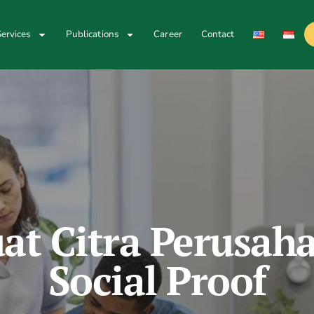
ervices
Publications
Career
Contact
t Citra Perusah
Social Proof