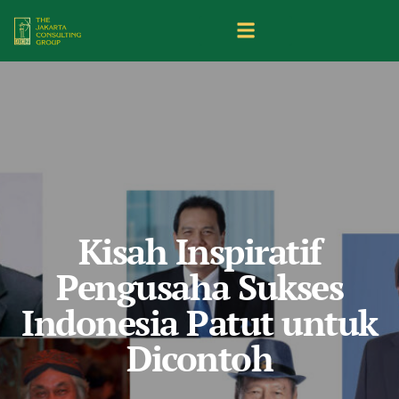
Kisah Inspiratif
Pengusaha Sukses
Indonesia Patut untuk
Dicontoh