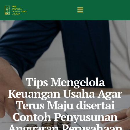
Tips Mengelola
Keuangan Usaha Agar
Terus Maju disertai
Contoh Penyusunan
Anggaran Perusahaan