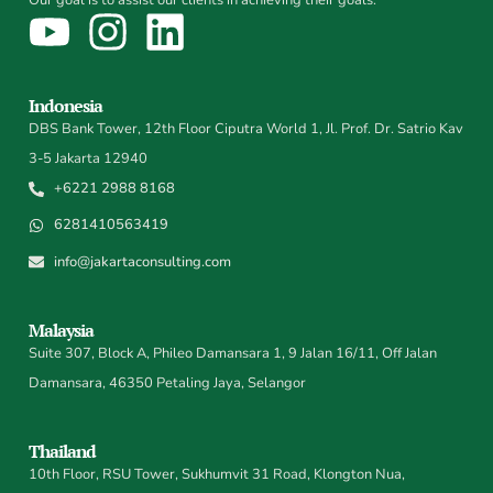
Our goal is to assist our clients in achieving their goals.
Indonesia
DBS Bank Tower, 12th Floor Ciputra World 1, Jl. Prof. Dr. Satrio Kav
3-5 Jakarta 12940
+6221 2988 8168
6281410563419
info@jakartaconsulting.com
Malaysia
Suite 307, Block A, Phileo Damansara 1, 9 Jalan 16/11, Off Jalan
Damansara, 46350 Petaling Jaya, Selangor
Thailand
10th Floor, RSU Tower, Sukhumvit 31 Road, Klongton Nua,