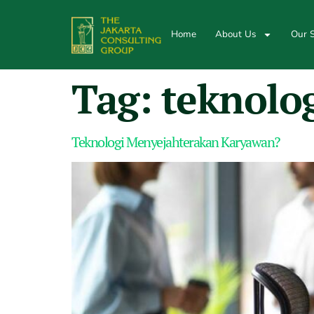
Home
About Us
Our S
Tag:
teknolo
Teknologi Menyejahterakan Karyawan?