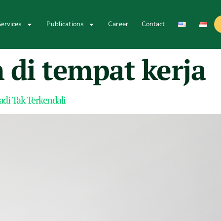
ervices
Publications
Career
Contact
 di tempat kerja
di Tak Terkendali