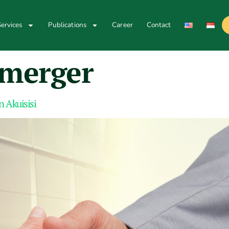
ervices
Publications
Career
Contact
 merger
 Akuisisi