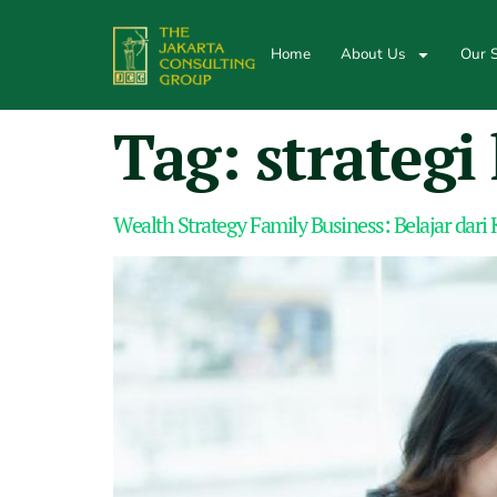
Home
About Us
Our S
Tag:
strateg
Wealth Strategy Family Business: Belajar dari