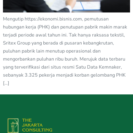
Mengutip https://ekonomi.bisnis.com, pemutusan
hubungan kerja (PHK) dan penutupan pabrik makin marak
terjadi periode awal tahun ini. Tak hanya raksasa tekstil,
Sritex Group yang berada di pusaran kebangkrutan,
puluhan pabrik lain menutup operasional dan
mengorbankan puluhan ribu buruh. Merujuk data terbaru
yang terverifikasi dari situs resmi Satu Data Kemnaker,
sebanyak 3.325 pekerja menjadi korban gelombang PHK
[…]