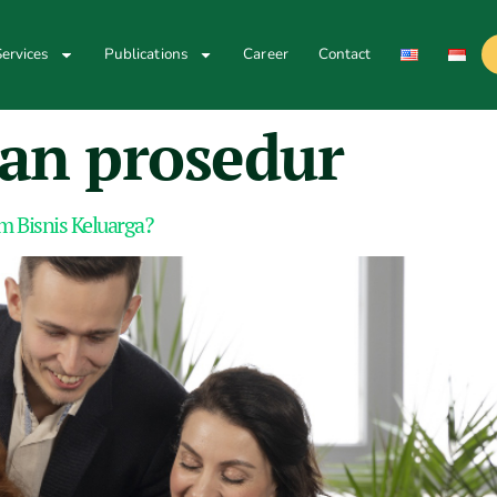
ervices
Publications
Career
Contact
dan prosedur
m Bisnis Keluarga?