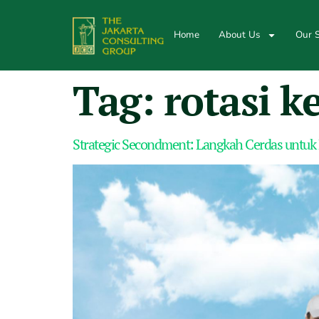
Home
About Us
Our S
Tag:
rotasi k
Strategic Secondment: Langkah Cerdas untuk