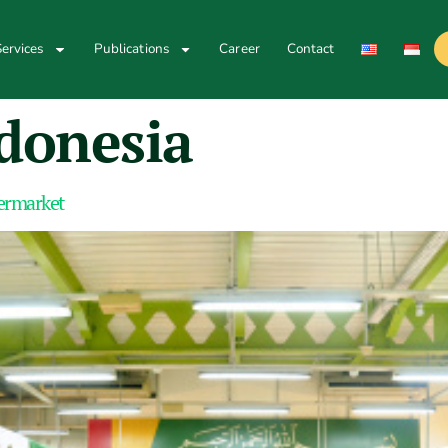
ervices
Publications
Career
Contact
ndonesia
permarket