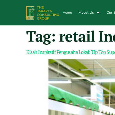
Home
About Us
Our S
Tag:
retail I
Kisah Inspiratif Pengusaha Lokal: Tip Top Su