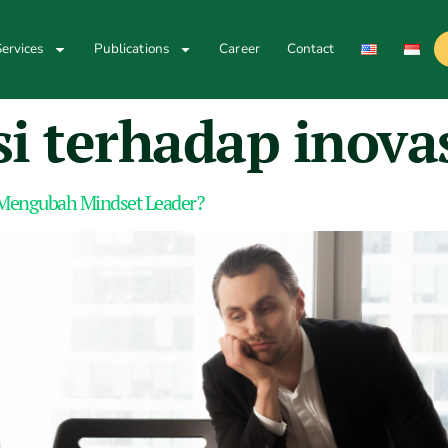
ervices
Publications
Career
Contact
si terhadap inova
a Mengubah Mindset Leader?