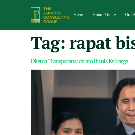
Home
About Us
Our S
Tag:
rapat bi
Dilema Transparansi dalam Bisnis Keluarga