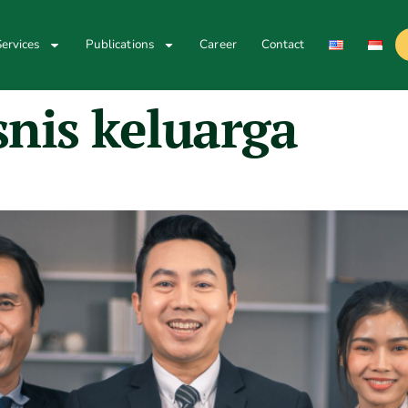
ervices
Publications
Career
Contact
snis keluarga