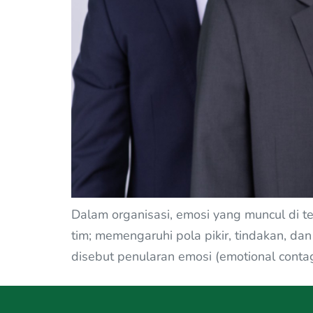
Dalam organisasi, emosi yang muncul di t
tim; memengaruhi pola pikir, tindakan, da
disebut penularan emosi (emotional conta