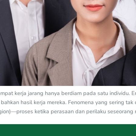
empat kerja jarang hanya berdiam pada satu individu.
n bahkan hasil kerja mereka. Fenomena yang sering tak
gion)—proses ketika perasaan dan perilaku seseorang 