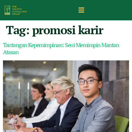
Tag:
promosi karir
Tantangan Kepemimpinan: Seni Memimpin Mantan
Atasan