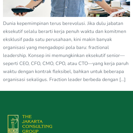
Dunia kepemimpinan terus berevolusi. Jika dulu jabatan
eksekutif selalu berarti kerja penuh waktu dan komitmen
eksklusif pada satu perusahaan, kini makin banyak
organisasi yang mengadopsi pola baru: fractional
leadership. Konsep ini memungkinkan eksekutif senior—
seperti CEO, CFO, CMO, CPO, atau CTO—yang kerja paruh
waktu dengan kontrak fleksibel, bahkan untuk beberapa
organisasi sekaligus. Fraction leader berbeda dengan […]