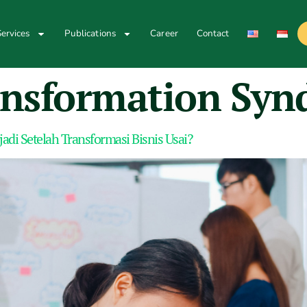
ervices
Publications
Career
Contact
ansformation Sy
di Setelah Transformasi Bisnis Usai?