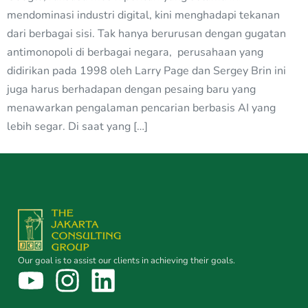
mendominasi industri digital, kini menghadapi tekanan
dari berbagai sisi. Tak hanya berurusan dengan gugatan
antimonopoli di berbagai negara, perusahaan yang
didirikan pada 1998 oleh Larry Page dan Sergey Brin ini
juga harus berhadapan dengan pesaing baru yang
menawarkan pengalaman pencarian berbasis AI yang
lebih segar. Di saat yang […]
Our goal is to assist our clients in achieving their goals.