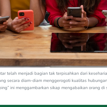
tar telah menjadi bagian tak terpisahkan dari keseharia
ang secara diam-diam menggerogoti kualitas hubungan d
ing” ini menggambarkan sikap mengabaikan orang di s