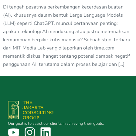
Di tengah pesatnya perkembangan kecerdasan buatan
(AI), khususnya dalam bentuk Large Language Models
(LLM) seperti ChatGPT, muncul pertanyaan penting:
apakah teknologi AI mendukung atau justru melemahkan
kemampuan berpikir kritis manusia? Sebuah studi terbaru
dari MIT Media Lab yang dilaporkan oleh time.com
memantik diskusi hangat tentang potensi dampak negatif
penggunaan AI, terutama dalam proses belajar dan […]
Our goal is to assist our clients in achieving their goals.