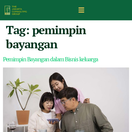
Tag:
pemimpin
bayangan
Pemimpin Bayangan dalam Bisnis keluarga