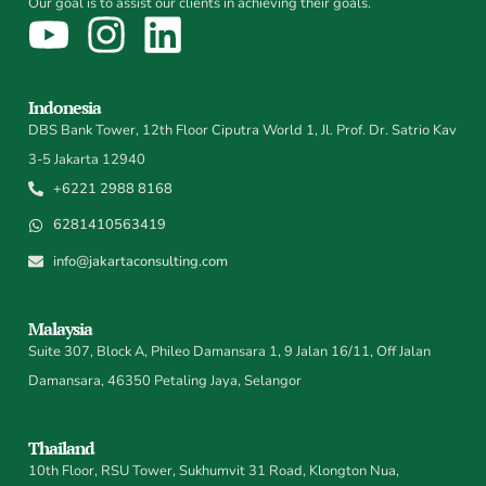
Our goal is to assist our clients in achieving their goals.
Indonesia
DBS Bank Tower, 12th Floor Ciputra World 1, Jl. Prof. Dr. Satrio Kav
3-5 Jakarta 12940
+6221 2988 8168
6281410563419
info@jakartaconsulting.com
Malaysia
Suite 307, Block A, Phileo Damansara 1, 9 Jalan 16/11, Off Jalan
Damansara, 46350 Petaling Jaya, Selangor
Thailand
10th Floor, RSU Tower, Sukhumvit 31 Road, Klongton Nua,