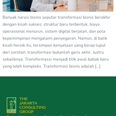
Banyak narasi bisnis seputar transformasi bisnis berakhir
dengan kisah sukses: struktur baru terbentuk, biaya
operasional menurun, sistem digital berjalan, dan pola
kepemimpinan mengalami penyegaran. Namun, di balik
kisah heroik itu, tersimpan kenyataan yang kerap luput
dari sorotan: transformasi bukanlah garis akhir. Justru
sebaliknya. Transformassi menjadi titik awal babak baru
yang lebih kompleks. Transformasi bisnis adalah […]