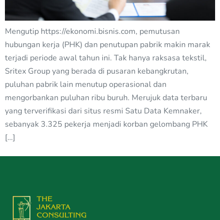
Mengutip https://ekonomi.bisnis.com, pemutusan
hubungan kerja (PHK) dan penutupan pabrik makin marak
terjadi periode awal tahun ini. Tak hanya raksasa tekstil,
Sritex Group yang berada di pusaran kebangkrutan,
puluhan pabrik lain menutup operasional dan
mengorbankan puluhan ribu buruh. Merujuk data terbaru
yang terverifikasi dari situs resmi Satu Data Kemnaker,
sebanyak 3.325 pekerja menjadi korban gelombang PHK
[…]