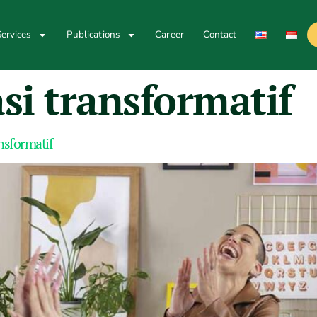
ervices
Publications
Career
Contact
si transformatif
nsformatif