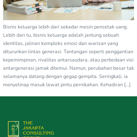
Bisnis keluarga lebih dari sekadar mesin pencetak uang.
Lebih dari tu, bisnis keluarga adalah jantung sebuah
identitas, jalinan kompleks emosi dan warisan yang
diturunkan lintas generasi. Tantangan seperti penggantian
kepemimpinan, rivalitas antarsaudara, atau perbedaan visi
antargenerasi jamak ditemui. Namun, perubahan besar tak
selamanya datang dengan gegap gempita. Seringkali, ia
menyelinap masuk lewat pintu pernikahan. Kehadiran […]