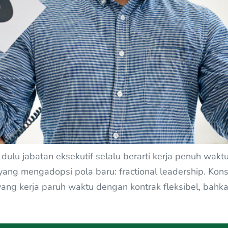
 dulu jabatan eksekutif selalu berarti kerja penuh wak
 yang mengadopsi pola baru: fractional leadership. Ko
g kerja paruh waktu dengan kontrak fleksibel, bahkan