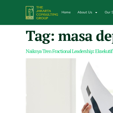
Home
About Us
Our S
Tag:
masa de
Naiknya Tren Fractional Leadership: Eksekuti