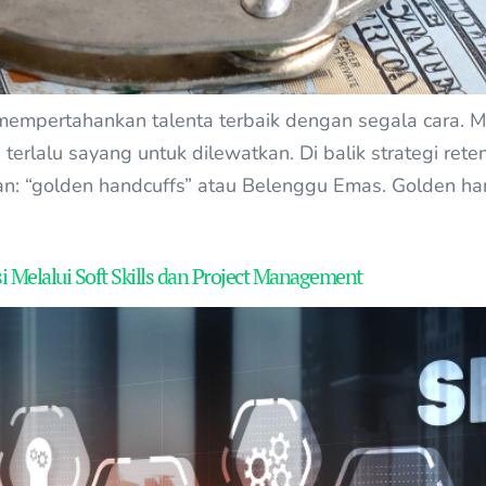
mempertahankan talenta terbaik dengan segala cara. Mu
g terlalu sayang untuk dilewatkan. Di balik strategi re
n: “golden handcuffs” atau Belenggu Emas. Golden ha
elalui Soft Skills dan Project Management