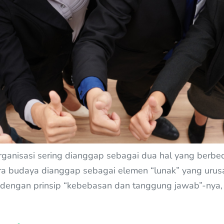
rganisasi sering dianggap sebagai dua hal yang berbeda
ra budaya dianggap sebagai elemen “lunak” yang uru
x dengan prinsip “kebebasan dan tanggung jawab”-nya, 