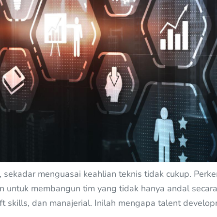
, sekadar menguasai keahlian teknis tidak cukup. Perk
an untuk membangun tim yang tidak hanya andal secara 
skills, dan manajerial. Inilah mengapa talent develop