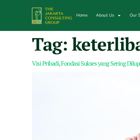
Home
About Us
Our S
Tag:
keterli
Visi Pribadi, Fondasi Sukses yang Sering Dil