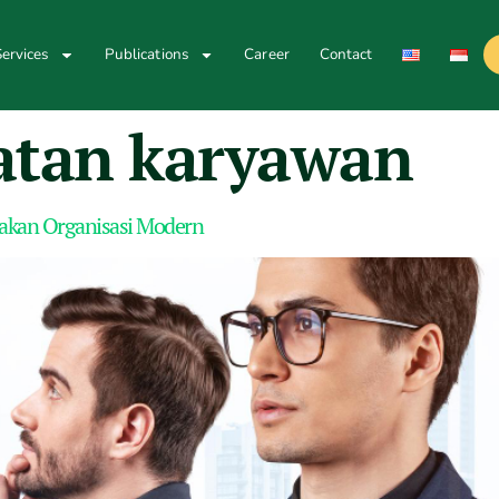
ervices
Publications
Career
Contact
batan karyawan
upakan Organisasi Modern