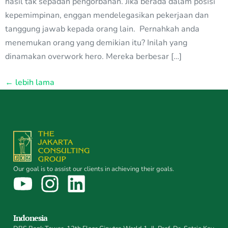
hasil tak sepadan pengorbanan. Jika berada dalam posisi
kepemimpinan, enggan mendelegasikan pekerjaan dan
tanggung jawab kepada orang lain. Pernahkah anda
menemukan orang yang demikian itu? Inilah yang
dinamakan overwork hero. Mereka berbesar […]
←
lebih lama
Our goal is to assist our clients in achieving their goals.
Indonesia