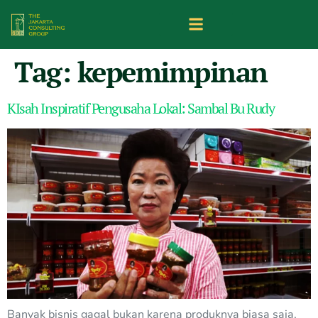
Tag:
kepemimpinan
KIsah Inspiratif Pengusaha Lokal: Sambal Bu Rudy
Banyak bisnis gagal bukan karena produknya biasa saja,