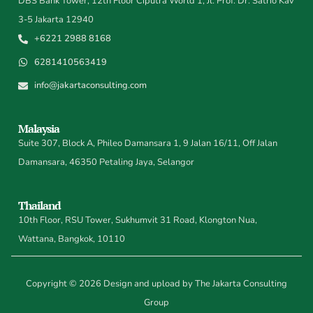
DBS Bank Tower, 12th Floor Ciputra World 1, Jl. Prof. Dr. Satrio Kav
3-5 Jakarta 12940
+6221 2988 8168
6281410563419
info@jakartaconsulting.com
Malaysia
Suite 307, Block A, Phileo Damansara 1, 9 Jalan 16/11, Off Jalan
Damansara, 46350 Petaling Jaya, Selangor
Thailand
10th Floor, RSU Tower, Sukhumvit 31 Road, Klongton Nua,
Wattana, Bangkok, 10110
Copyright © 2026 Design and upload by The Jakarta Consulting
Group