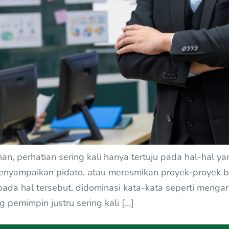
n, perhatian sering kali hanya tertuju pada hal-hal y
enyampaikan pidato, atau meresmikan proyek-proyek be
pada hal tersebut, didominasi kata-kata seperti meng
 pemimpin justru sering kali […]