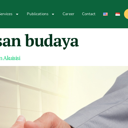
ervices
Publications
Career
Contact
san budaya
 Akuisisi