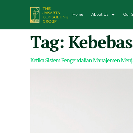
Home
About Us
Our S
Tag:
Kebebas
Ketika Sistem Pengendalian Manajemen Menja