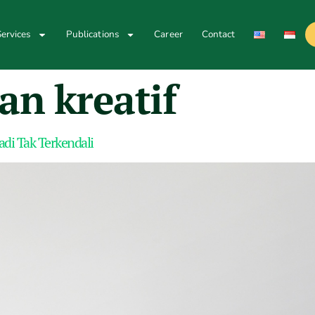
ervices
Publications
Career
Contact
an kreatif
di Tak Terkendali