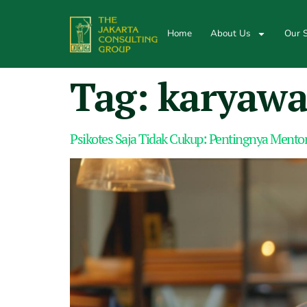
Home
About Us
Our S
Tag:
karyawa
Psikotes Saja Tidak Cukup: Pentingnya Mento