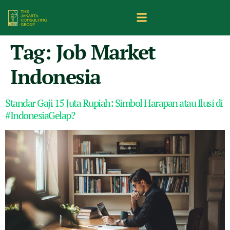
Tag:
Job Market
Indonesia
Standar Gaji 15 Juta Rupiah: Simbol Harapan atau Ilusi di
#IndonesiaGelap?