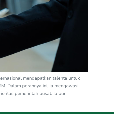
ernasional mendapatkan talenta untuk
SM. Dalam perannya ini, ia mengawasi
oritas pemerintah pusat. Ia pun