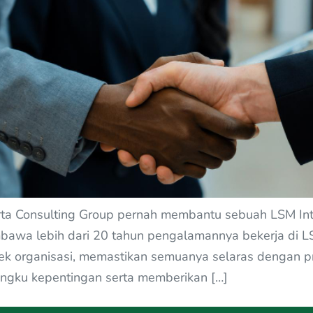
arta Consulting Group pernah membantu sebuah LSM Int
mbawa lebih dari 20 tahun pengalamannya bekerja di L
k organisasi, memastikan semuanya selaras dengan pri
ngku kepentingan serta memberikan […]