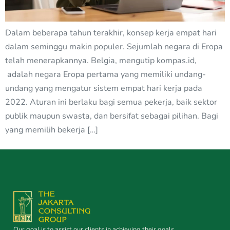
Dalam beberapa tahun terakhir, konsep kerja empat hari
dalam seminggu makin populer. Sejumlah negara di Eropa
telah menerapkannya. Belgia, mengutip kompas.id,
adalah negara Eropa pertama yang memiliki undang-
undang yang mengatur sistem empat hari kerja pada
2022. Aturan ini berlaku bagi semua pekerja, baik sektor
publik maupun swasta, dan bersifat sebagai pilihan. Bagi
yang memilih bekerja […]
Our goal is to assist our clients in achieving their goals.