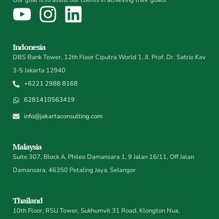
Our goal is to assist our clients in achieving their goals.
Indonesia
DBS Bank Tower, 12th Floor Ciputra World 1, Jl. Prof. Dr. Satrio Kav
3-5 Jakarta 12940
+6221 2988 8168
6281410563419
info@jakartaconsulting.com
Malaysia
Suite 307, Block A, Phileo Damansara 1, 9 Jalan 16/11, Off Jalan
Damansara, 46350 Petaling Jaya, Selangor
Thailand
10th Floor, RSU Tower, Sukhumvit 31 Road, Klongton Nua,