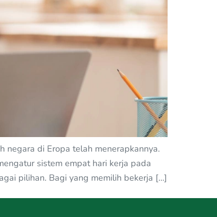
ah negara di Eropa telah menerapkannya.
engatur sistem empat hari kerja pada
gai pilihan. Bagi yang memilih bekerja […]