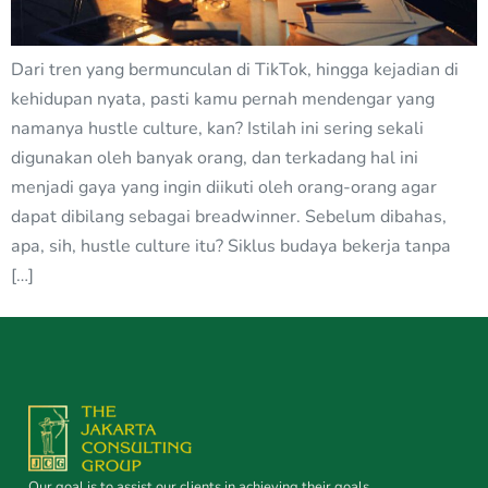
Dari tren yang bermunculan di TikTok, hingga kejadian di
kehidupan nyata, pasti kamu pernah mendengar yang
namanya hustle culture, kan? Istilah ini sering sekali
digunakan oleh banyak orang, dan terkadang hal ini
menjadi gaya yang ingin diikuti oleh orang-orang agar
dapat dibilang sebagai breadwinner. Sebelum dibahas,
apa, sih, hustle culture itu? Siklus budaya bekerja tanpa
[…]
Our goal is to assist our clients in achieving their goals.