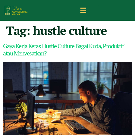
Tag:
hustle culture
Gaya Kerja Keras Hustle Culture Bagai Kuda, Produktif
atau Menyesatkan?