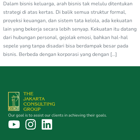
Dalam bisnis keluarga, arah bisnis tak melulu ditentukan
strategi di atas kertas. Di balik semua struktur formal,
proyeksi keuangan, dan sistem tata kelola, ada kekuatan
lain yang bekerja secara lebih senyap. Kekuatan itu datang
dari hubungan personal, gejolak emosi, bahkan hal-hal
sepele yang tanpa disadari bisa berdampak besar pada
bisnis. Berbeda dengan korporasi yang dengan […]
Our goal is to assist our clients in achieving their goals.