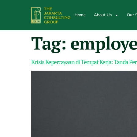
Home
About Us
Our S
Tag:
employe
Krisis Kepercayaan di Tempat Kerja: Tanda P