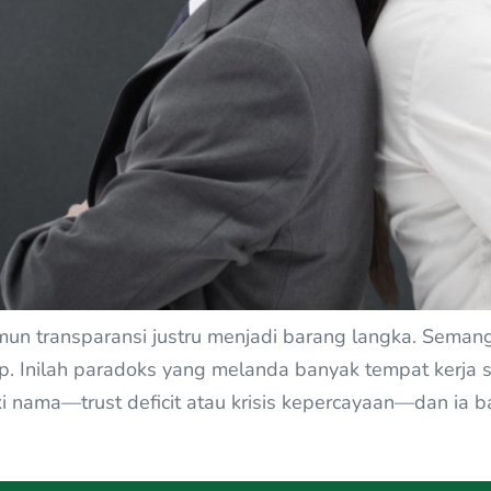
un transparansi justru menjadi barang langka. Semang
up. Inilah paradoks yang melanda banyak tempat kerja sa
liki nama—trust deficit atau krisis kepercayaan—dan ia