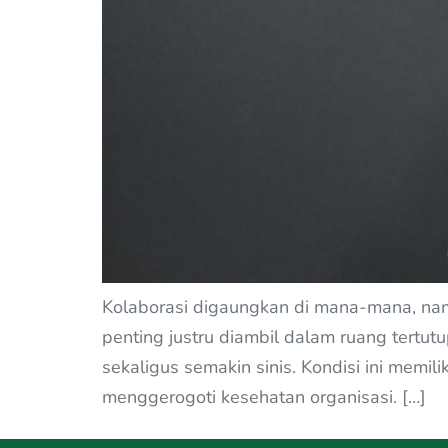
Kolaborasi digaungkan di mana-mana, nam
penting justru diambil dalam ruang tertut
sekaligus semakin sinis. Kondisi ini memi
menggerogoti kesehatan organisasi. […]